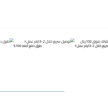
ايام عمل⚡
طرق دفع آمنه 100%